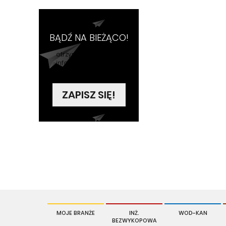
BĄDŹ NA BIEŻĄCO!
otrzymuj najświeższe
informacje na swoją
skrzynkę
ZAPISZ SIĘ!
MOJE BRANŻE
INŻ.
WOD-KAN
BEZWYKOPOWA