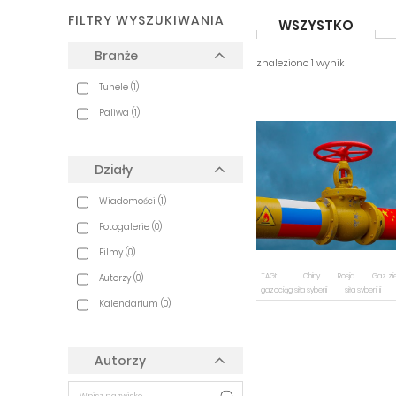
FILTRY WYSZUKIWANIA
WSZYSTKO
Branże
znaleziono 1 wynik
Tunele (1)
Paliwa (1)
Działy
Wiadomości (1)
Fotogalerie (0)
Filmy (0)
Autorzy (0)
TAGI:
Chiny
Rosja
Gaz zi
gazociąg siła syberii
siła syberii ii
Kalendarium (0)
Autorzy