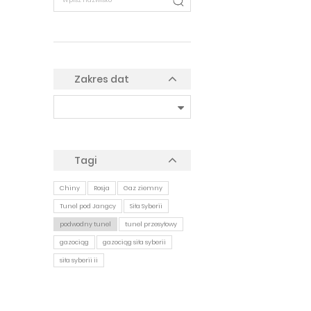
Zakres dat
Tagi
Chiny
Rosja
Gaz ziemny
Tunel pod Jangcy
Siła Syberii
podwodny tunel
tunel przesyłowy
gazociąg
gazociąg siła syberii
siła syberii ii