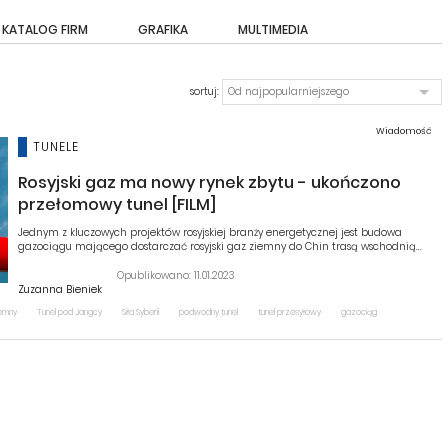
KATALOG FIRM
GRAFIKA
MULTIMEDIA
sortuj:
Od najpopularniejszego
Wiadomość
TUNELE
Rosyjski gaz ma nowy rynek zbytu - ukończono
przełomowy tunel [FILM]
Jednym z kluczowych projektów rosyjskiej branży energetycznej jest budowa
gazociągu mającego dostarczać rosyjski gaz ziemny do Chin trasą wschodnią...
Opublikowano: 11.01.2023
Zuzanna Bieniek
emny
Tunel pod Jangcy
Siła Syberii
podwodny tunel
tunel przesyłowy
gazociąg